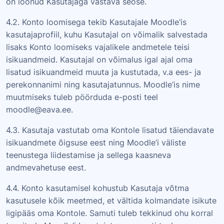
on loonud Kasutajaga vastava seose.
4.2. Konto loomisega tekib Kasutajale Moodle’is
kasutajaprofiil, kuhu Kasutajal on võimalik salvestada
lisaks Konto loomiseks vajalikele andmetele teisi
isikuandmeid. Kasutajal on võimalus igal ajal oma
lisatud isikuandmeid muuta ja kustutada, v.a ees- ja
perekonnanimi ning kasutajatunnus. Moodle’is nime
muutmiseks tuleb pöörduda e-posti teel
moodle@eava.ee.
4.3. Kasutaja vastutab oma Kontole lisatud täiendavate
isikuandmete õigsuse eest ning Moodle’i väliste
teenustega liidestamise ja sellega kaasneva
andmevahetuse eest.
4.4. Konto kasutamisel kohustub Kasutaja võtma
kasutusele kõik meetmed, et vältida kolmandate isikute
ligipääs oma Kontole. Samuti tuleb tekkinud ohu korral