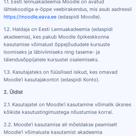
1.1. Eesti lennuakadeemia Moodle on avatud
lähtekoodiga e-õppe veebirakendus, mis asub aadressil
https://moodle.eava.ee
(edaspidi Moodle).
1.2. Haldaja on Eesti Lennuakadeemia (edaspidi
akadeemia), kes pakub Moodle õpikeskkonna
kasutamise võimalust õppejõududele kursuste
loomiseks ja läbiviimiseks ning taseme- ja
täiendusõppijatele kursustel osalemiseks.
1.3. Kasutajateks on füüsilised isikud, kes omavad
Moodle’i kasutajakontot (edaspidi Konto).
2. Üldist
2.1. Kasutajatel on Moodle’i kasutamine võimalik üksnes
kõikide kasutustingimustega nõustumise korral.
2.2. Moodle’i kasutamise all mõeldakse peamiselt
Moodle’i võimaluste kasutamist akadeemia