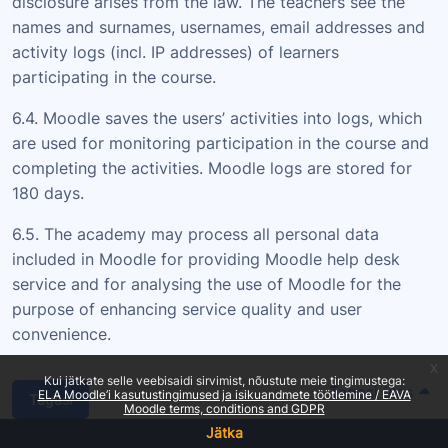
disclosure arises from the law. The teachers see the
names and surnames, usernames, email addresses and
activity logs (incl. IP addresses) of learners
participating in the course.
6.4. Moodle saves the users’ activities into logs, which
are used for monitoring participation in the course and
completing the activities. Moodle logs are stored for
180 days.
6.5. The academy may process all personal data
included in Moodle for providing Moodle help desk
service and for analysing the use of Moodle for the
purpose of enhancing service quality and user
convenience.
x
Kui jätkate selle veebisaidi sirvimist, nõustute meie tingimustega:
Tagasi üles
ELA Moodle’i kasutustingimused ja isikuandmete töötlemine / EAVA
Tagasi
Moodle terms, conditions and GDPR
Jätka