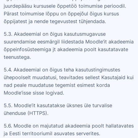
juurdepääsu kursusele õppetöö toimumise perioodil.
Pärast toimumise lõppu on õppejõul õigus kursus
õppijatest ja nende tegevustest tühjendada.
5.3. Akadeemial on õigus kasutusmugavuse
suurendamise eesmärgil liidestada Moodle’it akadeemia
õppeinfosüsteemiga jt akadeemia poolt kasutatavate
teenustega.
5.4. Akadeemial on õigus teha kasutustingimustes
ühepoolselt muudatusi, teavitades sellest Kasutajaid kui
nad peale muudatuse tegemist esimest korda
Moodle’isse sisse logivad.
5.5. Moodle’it kasutatakse üksnes üle turvalise
ühenduse (HTTPS).
5.6. Moodle on majutatud akadeemia poolt hallatavates
ja Eesti territooriumil asuvates serverites.