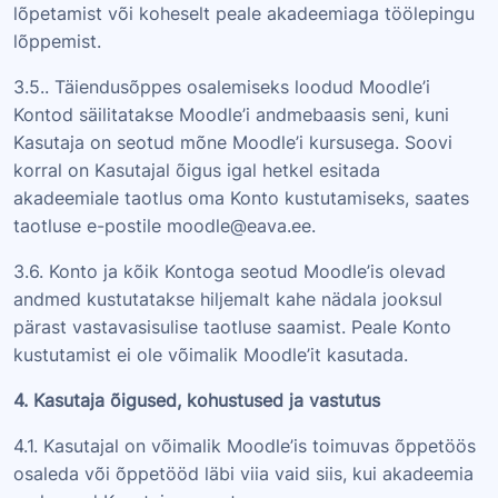
lõpetamist või koheselt peale akadeemiaga töölepingu
lõppemist.
3.5.. Täiendusõppes osalemiseks loodud Moodle’i
Kontod säilitatakse Moodle’i andmebaasis seni, kuni
Kasutaja on seotud mõne Moodle’i kursusega. Soovi
korral on Kasutajal õigus igal hetkel esitada
akadeemiale taotlus oma Konto kustutamiseks, saates
taotluse e-postile moodle@eava.ee.
3.6. Konto ja kõik Kontoga seotud Moodle’is olevad
andmed kustutatakse hiljemalt kahe nädala jooksul
pärast vastavasisulise taotluse saamist. Peale Konto
kustutamist ei ole võimalik Moodle’it kasutada.
4. Kasutaja õigused, kohustused ja vastutus
4.1. Kasutajal on võimalik Moodle’is toimuvas õppetöös
osaleda või õppetööd läbi viia vaid siis, kui akadeemia