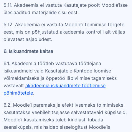
5.11. Akadeemia ei vastuta Kasutajate poolt Moodle’isse
üleslaaditud materjalide sisu eest.
5.12. Akadeemia ei vastuta Moodle’i toimimise tõrgete
eest, mis on põhjustatud akadeemia kontrolli alt väljas
olevatest asjaoludest.
6. Isikuandmete kaitse
6.1. Akadeemia töötleb vastutava töötlejana
isikuandmeid vaid Kasutajatele Kontode loomise
võimaldamiseks ja õppetöö läbiviimise tagamiseks
vastavalt
akadeemia isikuandmete töötlemise
põhimõtetele
.
6.2. Moodle’i paremaks ja efektiivsemaks toimimiseks
kasutatakse veebilehitsejasse salvestatavaid küpsiseid.
Moodle’i kasutamiseks tuleb kindlasti lubada
seansiküpsis, mis haldab sisselogitust Moodle’is