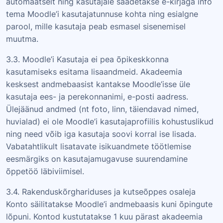
automaatselt ning kasutajale saadetakse e-kirjaga info
tema Moodle’i kasutajatunnuse kohta ning esialgne
parool, mille kasutaja peab esmasel sisenemisel
muutma.
3.3. Moodle’i Kasutaja ei pea õpikeskkonna
kasutamiseks esitama lisaandmeid. Akadeemia
kesksest andmebaasist kantakse Moodle’isse üle
kasutaja ees- ja perekonnanimi, e-posti aadress.
Ülejäänud andmed (nt foto, linn, täiendavad nimed,
huvialad) ei ole Moodle’i kasutajaprofiilis kohustuslikud
ning need võib iga kasutaja soovi korral ise lisada.
Vabatahtlikult lisatavate isikuandmete töötlemise
eesmärgiks on kasutajamugavuse suurendamine
õppetöö läbiviimisel.
3.4. Rakenduskõrghariduses ja kutseõppes osaleja
Konto säilitatakse Moodle’i andmebaasis kuni õpingute
lõpuni. Kontod kustutatakse 1 kuu pärast akadeemia