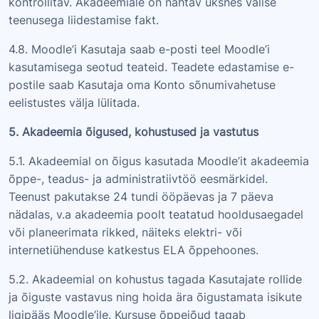
kontrollitav. Akadeemiale on nähtav üksnes välise
teenusega liidestamise fakt.
4.8. Moodle’i Kasutaja saab e-posti teel Moodle’i
kasutamisega seotud teateid. Teadete edastamise e-
postile saab Kasutaja oma Konto sõnumivahetuse
eelistustes välja lülitada.
5. Akadeemia õigused, kohustused ja vastutus
5.1. Akadeemial on õigus kasutada Moodle’it akadeemia
õppe-, teadus- ja administratiivtöö eesmärkidel.
Teenust pakutakse 24 tundi ööpäevas ja 7 päeva
nädalas, v.a akadeemia poolt teatatud hooldusaegadel
või planeerimata rikked, näiteks elektri- või
internetiühenduse katkestus ELA õppehoones.
5.2. Akadeemial on kohustus tagada Kasutajate rollide
ja õiguste vastavus ning hoida ära õigustamata isikute
ligipääs Moodle’ile. Kursuse õppejõud tagab