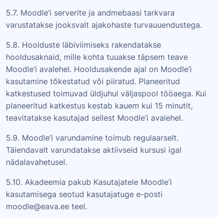
5.7. Moodle’i serverite ja andmebaasi tarkvara
varustatakse jooksvalt ajakohaste turvauuendustega.
5.8. Hoolduste läbiviimiseks rakendatakse
hooldusaknaid, mille kohta tuuakse täpsem teave
Moodle’i avalehel. Hooldusakende ajal on Moodle’i
kasutamine tõkestatud või piiratud. Planeeritud
katkestused toimuvad üldjuhul väljaspool tööaega. Kui
planeeritud katkestus kestab kauem kui 15 minutit,
teavitatakse kasutajad sellest Moodle’i avalehel.
5.9. Moodle’i varundamine toimub regulaarselt.
Täiendavalt varundatakse aktiivseid kursusi igal
nädalavahetusel.
5.10. Akadeemia pakub Kasutajatele Moodle’i
kasutamisega seotud kasutajatuge e-posti
moodle@eava.ee teel.