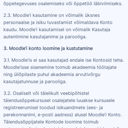
õppetegevuses osalemiseks või õppetöö läbiviimiseks.
2.3. Moodle’i kasutamine on võimalik üksnes
personaalse ja isiku tuvastamist võimaldava Konto
kaudu. Moodle’i kasutamisel on võimalik Kasutaja
autentimine kasutajanime ja parooliga.
3. Moodle’i konto loomine ja kustutamine
3.1. Moodle’is ei saa kasutajad endale ise Kontosid teha.
Moodle’isse sisenemine toimub akadeemia töötajate
ning üliõpilaste puhul akadeemia arvutivõrgu
kasutajatunnuse ja parooliga.
3.2. Osaliselt või täielikult veebipõhistel
täiendusõppekursusel osalejatele luuakse kursusele
registreerumisel toodud isikuandmete (ees- ja
perekonnanimi, e-posti aadress) alusel Moodle’i Konto.
Täiendusõppijatele Kontode loomine toimub