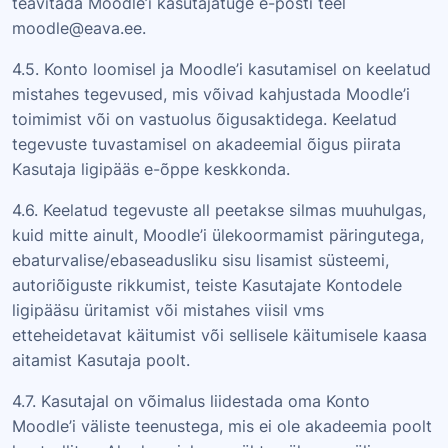
teavitada Moodle’i kasutajatuge e-posti teel
moodle@eava.ee.
4.5. Konto loomisel ja Moodle’i kasutamisel on keelatud
mistahes tegevused, mis võivad kahjustada Moodle’i
toimimist või on vastuolus õigusaktidega. Keelatud
tegevuste tuvastamisel on akadeemial õigus piirata
Kasutaja ligipääs e-õppe keskkonda.
4.6. Keelatud tegevuste all peetakse silmas muuhulgas,
kuid mitte ainult, Moodle’i ülekoormamist päringutega,
ebaturvalise/ebaseadusliku sisu lisamist süsteemi,
autoriõiguste rikkumist, teiste Kasutajate Kontodele
ligipääsu üritamist või mistahes viisil vms
etteheidetavat käitumist või sellisele käitumisele kaasa
aitamist Kasutaja poolt.
4.7. Kasutajal on võimalus liidestada oma Konto
Moodle’i väliste teenustega, mis ei ole akadeemia poolt