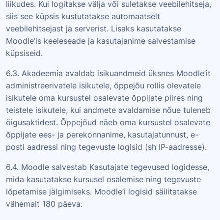
liikudes. Kui logitakse välja või suletakse veebilehitseja,
siis see küpsis kustutatakse automaatselt
veebilehitsejast ja serverist. Lisaks kasutatakse
Moodle’is keeleseade ja kasutajanime salvestamise
küpsiseid.
6.3. Akadeemia avaldab isikuandmeid üksnes Moodle’it
administreerivatele isikutele, õppejõu rollis olevatele
isikutele oma kursustel osalevate õppijate piires ning
teistele isikutele, kui andmete avaldamise nõue tuleneb
õigusaktidest. Õppejõud näeb oma kursustel osalevate
õppijate ees- ja perekonnanime, kasutajatunnust, e-
posti aadressi ning tegevuste logisid (sh IP-aadresse).
6.4. Moodle salvestab Kasutajate tegevused logidesse,
mida kasutatakse kursusel osalemise ning tegevuste
lõpetamise jälgimiseks. Moodle’i logisid säilitatakse
vähemalt 180 päeva.