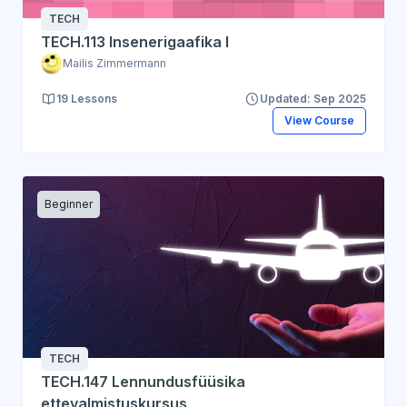
TECH
TECH.113 Insenerigaafika I
Mailis Zimmermann
19 Lessons
Updated: Sep 2025
View Course
Beginner
TECH
TECH.147 Lennundusfüüsika
ettevalmistuskursus