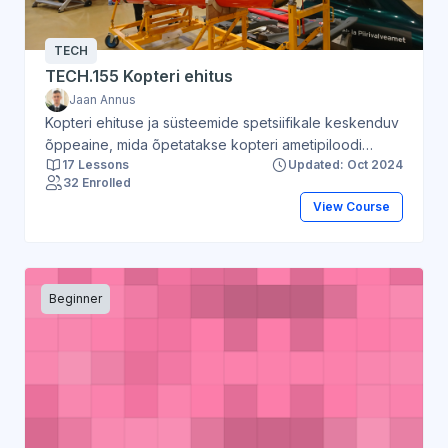
TECH
TECH.155 Kopteri ehitus
Jaan Annus
Kopteri ehituse ja süsteemide spetsiifikale keskenduv
õppeaine, mida õpetatakse kopteri ametipiloodi
17 Lessons
Updated: Oct 2024
tervikkursuse CPL H raames. Teadmised mitmete
32 Enrolled
süsteemide toimimise ja ehituse üldistest põhimõtetest
View Course
(näit elektri- ja hüdraulikasüsteemid) omandatakse
eeldusainete käigus.
Beginner