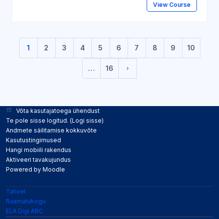
View Course
1
2
3
4
5
6
7
8
9
10
(current)
…
16
Järgmine lehekülg
Võta kasutajatoega ühendust
Te pole sisse logitud. (
Logi sisse
)
Andmete säilitamise kokkuvõte
Kasutustingimused
Hangi mobiili rakendus
Aktiveeri tavakujundus
Powered by
Moodle
Tahvel
Raamatukogu
ELA Digi ABC