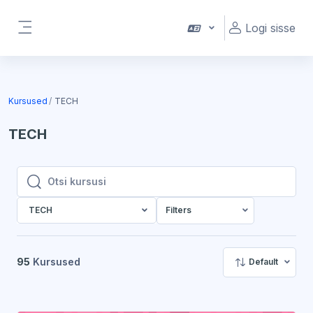
Jäta vahele peasisuni
Logi sisse
Küljepaneel
Kursused
TECH
TECH
Otsi kursusi
Otsi kursusi
TECH
Filters
95
Kursused
Default