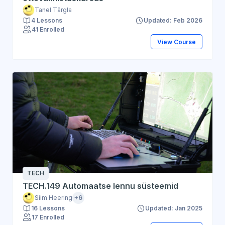
Tanel Tärgla
4 Lessons
Updated: Feb 2026
41 Enrolled
View Course
TECH
TECH.149 Automaatse lennu süsteemid
Siim Heering
+6
16 Lessons
Updated: Jan 2025
17 Enrolled