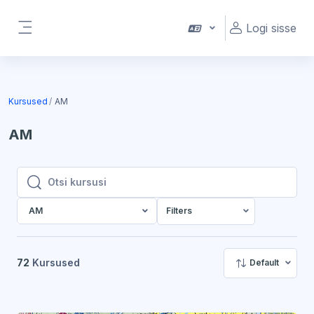
Jäta vahele peasisuni
Logi sisse
Küljepaneel
Kursused
AM
AM
Otsi kursusi
Otsi kursusi
AM
Filters
72
Kursused
Default