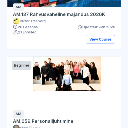
AM
AM.137 Rahvusvaheline majandus 2026K
Viktor Trasberg
26 Lessons
Updated: Jan 2026
21 Enrolled
View Course
Beginner
AM
AM.059 Personalijuhtimine
Alice Ellamik