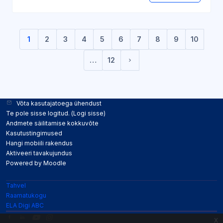
1
2
3
4
5
6
7
8
9
10
(current)
…
12
Järgmine lehekülg
Võta kasutajatoega ühendust
Te pole sisse logitud. (
Logi sisse
)
Andmete säilitamise kokkuvõte
Kasutustingimused
Hangi mobiili rakendus
Aktiveeri tavakujundus
Powered by
Moodle
Tahvel
Raamatukogu
ELA Digi ABC
x