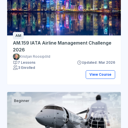
AM
AM.159 IATA Airline Management Challenge
2026
Kristjan Roosipõld
7 Lessons
Updated: Mar 2026
3 Enrolled
View Course
Beginner