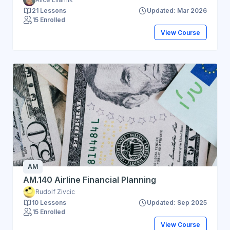
21 Lessons
Updated: Mar 2026
15 Enrolled
View Course
AM
AM.140 Airline Financial Planning
Rudolf Zivcic
10 Lessons
Updated: Sep 2025
15 Enrolled
View Course