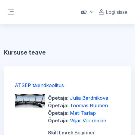
Jäta vahele peasisuni
Logi sisse
Küljepaneel
Kursuse teave
ATSEP täiendkoolitus
Õpetaja:
Julia Berdnikova
Õpetaja:
Toomas Ruuben
Õpetaja:
Mati Tarlap
Õpetaja:
Viljar Vooremäe
Skill Level
:
Beginner