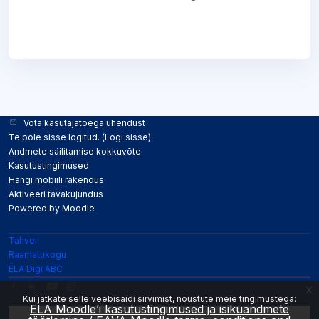
Võta kasutajatoega ühendust
Te pole sisse logitud. (
Logi sisse
)
Andmete säilitamise kokkuvõte
Kasutustingimused
Hangi mobiili rakendus
Aktiveeri tavakujundus
Powered by
Moodle
Tahvel
Raamatukogu
ELA Digi ABC
x
Kui jätkate selle veebisaidi sirvimist, nõustute meie tingimustega:
ELA Moodle’i kasutustingimused ja isikuandmete