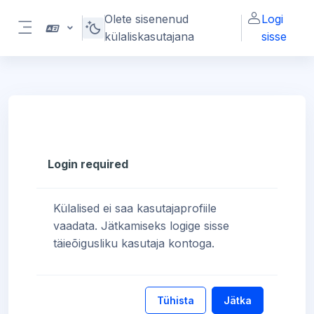
Jäta vahele peasisuni
Olete sisenenud
Logi
külaliskasutajana
sisse
Küljepaneel
Login required
Külalised ei saa kasutajaprofiile
vaadata. Jätkamiseks logige sisse
täieõigusliku kasutaja kontoga.
Tühista
Jätka