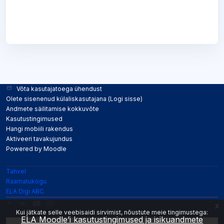
Võta kasutajatoega ühendust
Olete sisenenud külaliskasutajana (
Logi sisse
)
Andmete säilitamise kokkuvõte
Kasutustingimused
Hangi mobiili rakendus
Aktiveeri tavakujundus
Powered by
Moodle
Tahvel
Raamatukogu
ELA Digi ABC
x
Kui jätkate selle veebisaidi sirvimist, nõustute meie tingimustega:
ELA Moodle’i kasutustingimused ja isikuandmete